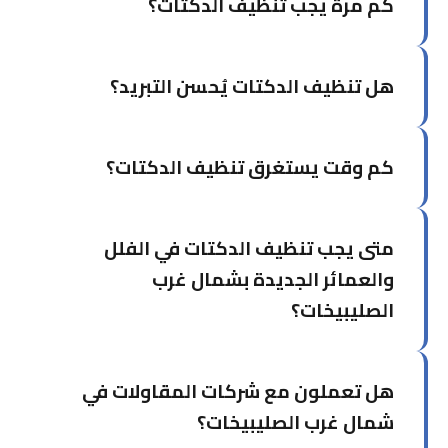
كم مرة يجب تنظيف الدكتات؟
يُوصى بتنظيف الدكتات كل سنتين إلى ثلاث سنوات
هل تنظيف الدكتات يُحسن التبريد؟
للاستخدام السكني العادي. للمباني التجارية أو التي
بها حيوانات أليفة، سنوياً أو كل سنة ونصف.
نعم، إزالة الأتربة المتراكمة تُحسن تدفق الهواء
كم وقت يستغرق تنظيف الدكتات؟
وكفاءة التبريد بشكل ملحوظ وقد تُخفض فاتورة
الكهرباء.
يعتمد على حجم النظام. الشقة المتوسطة تستغرق 3-
متى يجب تنظيف الدكتات في الفلل
4 ساعات، بينما المباني الكبيرة تحتاج يوماً كاملاً أو
أكثر.
والعمائر الجديدة بشمال غرب
الصليبيخات؟
ننصح بتنظيف الدكتات قبل الانتقال مباشرة لإزالة أتربة
هل تعملون مع شركات المقاولات في
البناء والملوثات من التركيب. ثم التنظيف كل سنة على
الأقل للصيانة الدورية.
شمال غرب الصليبيخات؟