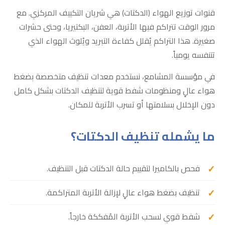
قنوات توزيع الهواء (الدكتات) هي شريان التكييف المركزي. مع
مرور الوقت تتراكم فيها الأتربة، العفن، البكتيريا، وحتى حشرات
صغيرة. هذا التراكم يُقلل كفاءة التبريد ويُلوث الهواء الذي
تتنفسه يومياً.
في مؤسسة المشامع، نستخدم معدات تنظيف متخصصة بضغط
هواء عالٍ ومنظومات شفط قوية لتنظيف الدكتات بشكل كامل
دون الإخلال بسلامتها أو تسرب الأتربة للمكان.
ما يشمله تنظيف الدكتات؟
فحص بالكاميرا لتقييم حالة الدكتات قبل التنظيف.
تنظيف بضغط هواء عالٍ لإزالة الأتربة المتراكمة.
شفط قوي لسحب الأتربة المُفككة خارجاً.