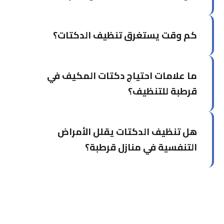
بها حيوانات أليفة، سنوياً أو كل سنة ونصف.
نعم، إزالة الأتربة المتراكمة تُحسن تدفق الهواء
كم وقت يستغرق تنظيف الدكتات؟
وكفاءة التبريد بشكل ملحوظ وقد تُخفض فاتورة
الكهرباء.
يعتمد على حجم النظام. الشقة المتوسطة تستغرق 3-
ما علامات احتياج دكتات المكيف في
4 ساعات، بينما المباني الكبيرة تحتاج يوماً كاملاً أو
أكثر.
قرطبة للتنظيف؟
عندما تلاحظ رائحة غريبة من المكيف أو انخفاض
هل تنظيف الدكتات يقلل الأمراض
تدفق الهواء أو زيادة الضوضاء، فهذه إشارات
للتنظيف الفوري. اتصل بنا للفحص والتنظيف
التنفسية في منازل قرطبة؟
المتخصص.
نعم، تنظيف الدكتات يزيل الأتربة والعفن والبكتيريا
المتراكمة، مما يحسن جودة الهواء الداخلي بشكل
كبير ويقلل مشاكل الحساسية والربو.