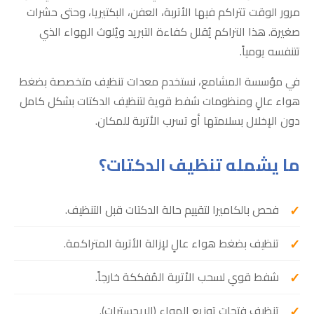
مرور الوقت تتراكم فيها الأتربة، العفن، البكتيريا، وحتى حشرات
صغيرة. هذا التراكم يُقلل كفاءة التبريد ويُلوث الهواء الذي
تتنفسه يومياً.
في مؤسسة المشامع، نستخدم معدات تنظيف متخصصة بضغط
هواء عالٍ ومنظومات شفط قوية لتنظيف الدكتات بشكل كامل
دون الإخلال بسلامتها أو تسرب الأتربة للمكان.
ما يشمله تنظيف الدكتات؟
فحص بالكاميرا لتقييم حالة الدكتات قبل التنظيف.
تنظيف بضغط هواء عالٍ لإزالة الأتربة المتراكمة.
شفط قوي لسحب الأتربة المُفككة خارجاً.
تنظيف فتحات توزيع الهواء (الريجسترات).