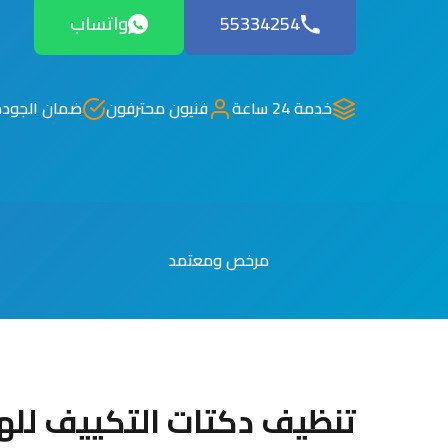
55334254
واتساب
خدمة 24 ساعة
فنيون محترفون
ضمان الجودة
مرخص ومعتمد
تنظيف دكتات التكييف للهو