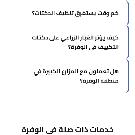
نعم، إزالة الأتربة المتراكمة تُحسن تدفق الهواء
كم وقت يستغرق تنظيف الدكتات؟
وكفاءة التبريد بشكل ملحوظ وقد تُخفض فاتورة
الكهرباء.
يعتمد على حجم النظام. الشقة المتوسطة تستغرق 3-
كيف يؤثر الغبار الزراعي على دكتات
4 ساعات، بينما المباني الكبيرة تحتاج يوماً كاملاً أو
أكثر.
التكييف في الوفرة؟
الغبار والأتربة الزراعية تدخل الدكتات بسرعة وتسبب
هل تعملون مع المزارع الكبيرة في
انسداداً سريعاً. نوصي بتنظيف دوري كل 3 أشهر في
مزارع الوفرة لمنع الأعطال والحفاظ على الأداء.
منطقة الوفرة؟
نعم، لدينا خبرة مع المزارع الكبيرة وأنظمة التكييف
الضخمة. نقدم جداول صيانة مرنة تناسب مواسم
الزراعة والعمل في المزرعة.
خدمات ذات صلة في الوفرة