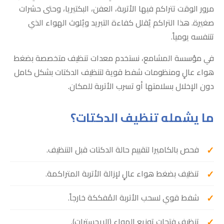
مرور الوقت تتراكم فيها الأتربة، العفن، البكتيريا، وحتى حشرات
صغيرة. هذا التراكم يُقلل كفاءة التبريد ويُلوث الهواء الذي
تتنفسه يومياً.
في مؤسسة المشامع، نستخدم معدات تنظيف متخصصة بضغط
هواء عالٍ ومنظومات شفط قوية لتنظيف الدكتات بشكل كامل
دون الإخلال بسلامتها أو تسرب الأتربة للمكان.
ما يشمله تنظيف الدكتات؟
فحص بالكاميرا لتقييم حالة الدكتات قبل التنظيف.
تنظيف بضغط هواء عالٍ لإزالة الأتربة المتراكمة.
شفط قوي لسحب الأتربة المُفككة خارجاً.
تنظيف فتحات توزيع الهواء (الريجسترات).