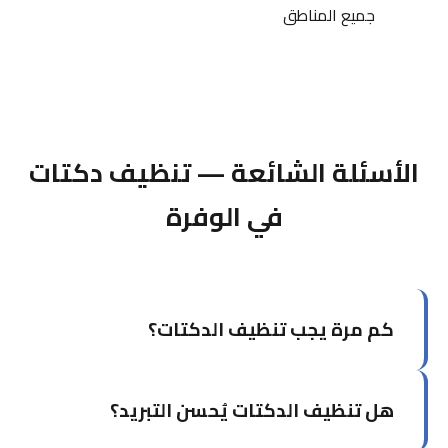
جميع المناطق
الأسئلة الشائعة — تنظيف دكتات
في الوفرة
كم مرة يجب تنظيف الدكتات؟
يُوصى بتنظيف الدكتات كل سنتين إلى ثلاث سنوات
هل تنظيف الدكتات يُحسن التبريد؟
للاستخدام السكني العادي. للمباني التجارية أو التي
بها حيوانات أليفة، سنوياً أو كل سنة ونصف.