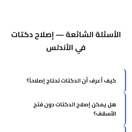
الأسئلة الشائعة — إصلاح دكتات
في الأندلس
كيف أعرف أن الدكتات تحتاج إصلاحاً؟
من أبرز العلامات: فارق واضح في تبريد الغرف، ارتفاع
هل يمكن إصلاح الدكتات دون فتح
فاتورة الكهرباء دون سبب، ظهور أتربة مفرطة، أو
سماع صفير عند تشغيل التكييف.
الأسقف؟
في كثير من الحالات نعم. نستخدم تقنيات إصلاح من