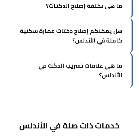
ما هي تكلفة إصلاح الدكتات؟
خلال فتحات الصيانة دون الحاجة لفتح الأسقف أو
الجدران.
تعتمد على نوع وحجم التلف. نُقدم عرض سعر مفصل
هل يمكنكم إصلاح دكتات عمارة سكنية
بعد الفحص الأولي المجاني دون أي التزام.
كاملة في الأندلس؟
نعم، نتعامل مع الأنظمة المركزية الضخمة للعمارات.
ما هي علامات تسريب الدكت في
نصلح الدكتات الرئيسية والفرعية ونضمن عدم انقطاع
الخدمة عن السكان.
الأندلس؟
ضعف التكييف في غرفة أو قسم، صوت صفير من
الدكت، رطوبة غير عادية، أو فاتورة كهرباء مرتفعة
جداً. اتصل بنا فوراً للفحص.
خدمات ذات صلة في الأندلس