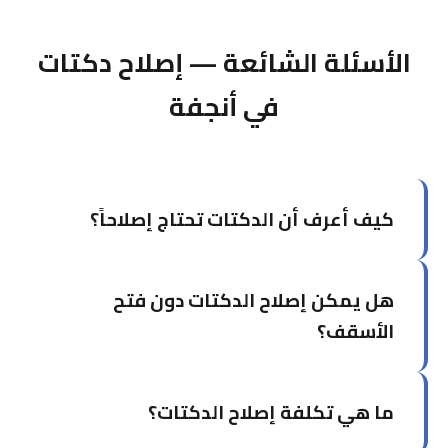
الأسئلة الشائعة — إصلاح دكتات
في أنجفة
كيف أعرف أن الدكتات تحتاج إصلاحاً؟
من أبرز العلامات: فارق واضح في تبريد الغرف، ارتفاع
هل يمكن إصلاح الدكتات دون فتح
فاتورة الكهرباء دون سبب، ظهور أتربة مفرطة، أو
سماع صفير عند تشغيل التكييف.
الأسقف؟
في كثير من الحالات نعم. نستخدم تقنيات إصلاح من
ما هي تكلفة إصلاح الدكتات؟
خلال فتحات الصيانة دون الحاجة لفتح الأسقف أو
الجدران.