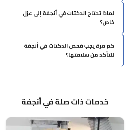
تعتمد على نوع وحجم التلف. نُقدم عرض سعر مفصل
لماذا تحتاج الدكتات في أنجفة إلى عزل
بعد الفحص الأولي المجاني دون أي التزام.
خاص؟
الرطوبة العالية والملوحة في أنجفة الساحلية تسبب
كم مرة يجب فحص الدكتات في أنجفة
تآكل سريع للعزل العادي وظهور العفن. نستخدم مواد
عازلة خاصة مقاومة للرطوبة والتآكل.
للتأكد من سلامتها؟
ننصح بفحص شامل كل 3 أشهر في أنجفة نظراً
للظروف الساحلية. هذا يضمن كشف المشاكل مبكراً
قبل تفاقمها وزيادة التكاليف.
خدمات ذات صلة في أنجفة