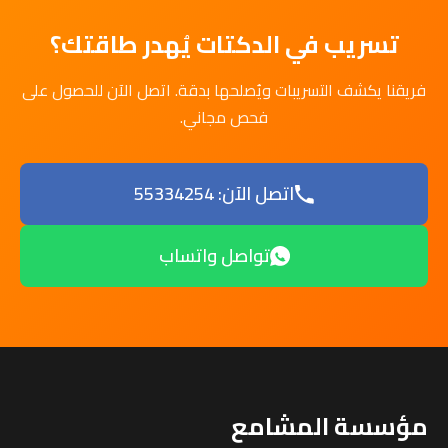
تسريب في الدكتات يُهدر طاقتك؟
فريقنا يكشف التسريبات ويُصلحها بدقة. اتصل الآن للحصول على
فحص مجاني.
اتصل الآن: 55334254
تواصل واتساب
مؤسسة المشامع