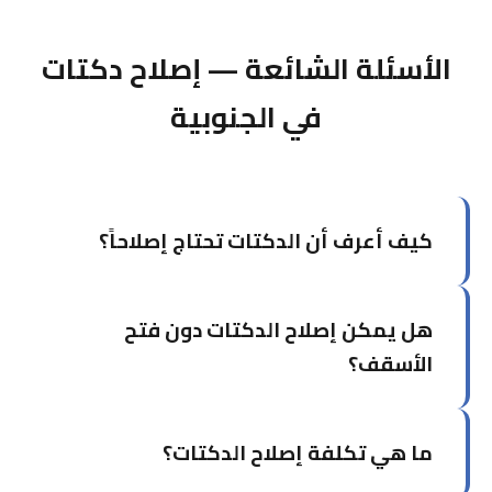
الأسئلة الشائعة — إصلاح دكتات
في الجنوبية
كيف أعرف أن الدكتات تحتاج إصلاحاً؟
من أبرز العلامات: فارق واضح في تبريد الغرف، ارتفاع
هل يمكن إصلاح الدكتات دون فتح
فاتورة الكهرباء دون سبب، ظهور أتربة مفرطة، أو
سماع صفير عند تشغيل التكييف.
الأسقف؟
في كثير من الحالات نعم. نستخدم تقنيات إصلاح من
ما هي تكلفة إصلاح الدكتات؟
خلال فتحات الصيانة دون الحاجة لفتح الأسقف أو
الجدران.