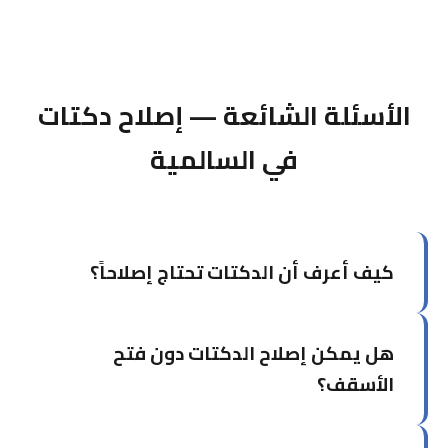
الأسئلة الشائعة — إصلاح دكتات
في السالمية
كيف أعرف أن الدكتات تحتاج إصلاحاً؟
من أبرز العلامات: فارق واضح في تبريد الغرف، ارتفاع
هل يمكن إصلاح الدكتات دون فتح
فاتورة الكهرباء دون سبب، ظهور أتربة مفرطة، أو
سماع صفير عند تشغيل التكييف.
الأسقف؟
في كثير من الحالات نعم. نستخدم تقنيات إصلاح من