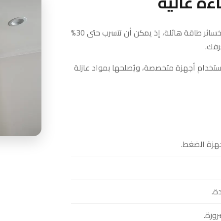
ءة عالية
تسريبات الدكتات تُكلّف أصحاب المنازل والمباني التجارية خسائر طاقة هائلة، إذ يمكن أن تتسرب حتى 30%
رفك.
خدام أجهزة متخصصة، ويُصلحها بمواد عازلة
جهزة الضغط.
ة.
رورة.