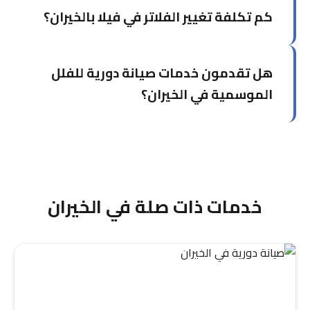
كم تكلفة تغيير الفلاتر في فيلا بالخيران؟
الفحص المتكامل بواسطة فني متخصص يشمل
تنظيف الكويل والمناطق الداخلية التي لا يمكن
الوصول إليها بسهولة.
تختلف التكلفة حسب نوع وعدد المكيفات. لدينا عروض
هل تقدمون خدمات صيانة دورية للفلل
خاصة للفلل والشاليهات في الخيران. اتصل بنا على
55334254 لتقييم مجاني ودقيق.
الموسمية في الخيران؟
نعم، نوفر عقود صيانة مرنة للفلل الموسمية في
الخيران مع زيارات دورية بحسب احتياجك قبل فترات
الاستخدام.
خدمات ذات صلة في الخيران