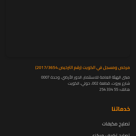
مرخص ومسجل في الكويت (رقم الترخيص 2017/3654)
مبنى الهيئة العامة للاستثمار، الدور الأرضي، وحدة 0007
شارع بيروت، قطعة 002، حولي، الكويت
هاتف:
55 334 254
خدماتنا
تصليح مكيفات
تصليح تكييف مركزي