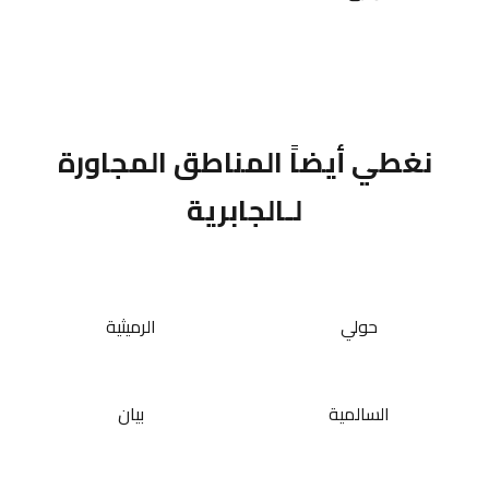
نغطي أيضاً المناطق المجاورة
لـالجابرية
حولي
الرميثية
السالمية
بيان