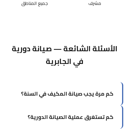
مشرف
جميع المناطق
الأسئلة الشائعة — صيانة دورية
في الجابرية
كم مرة يجب صيانة المكيف في السنة؟
يوصى بصيانة المكيف مرتين سنوياً: مرة قبل بداية
كم تستغرق عملية الصيانة الدورية؟
موسم الصيف (أبريل-مايو) ومرة في فصل الخريف.
في الكويت تحديداً، الصيانة قبل الصيف ضرورية جداً.