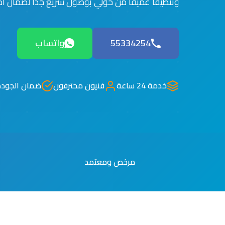
وتنظيفاً عميقاً من حولي بوصول سريع جداً لضمان أد
55334254
واتساب
خدمة 24 ساعة
فنيون محترفون
ضمان الجودة
مرخص ومعتمد