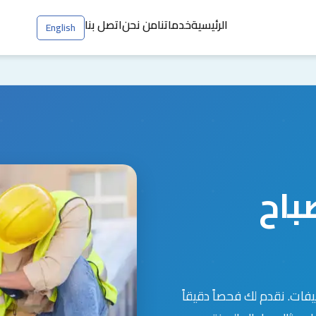
الرئيسية
خدماتنا
من نحن
اتصل بنا
English
باح
فات. نقدم لك فحصاً دقيقاً