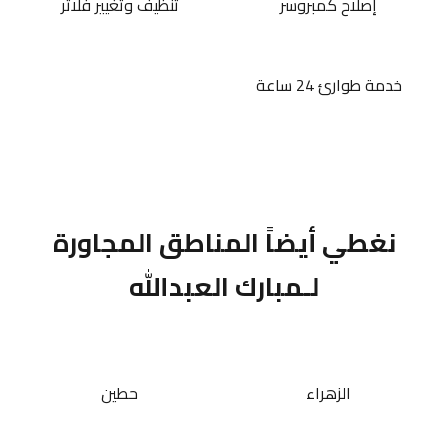
إصلاح كمبروسر
تنظيف وتغيير فلاتر
خدمة طوارئ 24 ساعة
نغطي أيضاً المناطق المجاورة
لـمبارك العبدالله
الزهراء
حطين