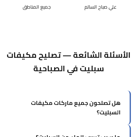
علي صباح السالم
جميع المناطق
الأسئلة الشائعة — تصليح مكيفات
سبليت في الصباحية
هل تصلحون جميع ماركات مكيفات
السبليت؟
نعم، نصلح جميع الماركات العالمية مثل LG،
Samsung، Carrier، Daikin، Gree، Mitsubishi،