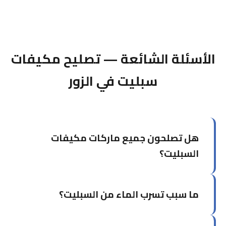
الأسئلة الشائعة — تصليح مكيفات
سبليت في الزور
هل تصلحون جميع ماركات مكيفات
السبليت؟
نعم، نصلح جميع الماركات العالمية مثل LG،
ما سبب تسرب الماء من السبليت؟
Samsung، Carrier، Daikin، Gree، Mitsubishi،
Panasonic، York، وغيرها.
أكثر أسباب تسرب الماء شيوعاً هي انسداد خرطوم