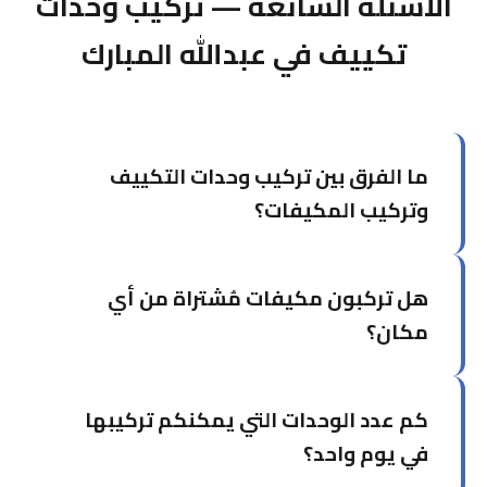
الأسئلة الشائعة — تركيب وحدات
تكييف في عبدالله المبارك
ما الفرق بين تركيب وحدات التكييف
وتركيب المكيفات؟
خدمة تركيب وحدات التكييف تركز على تركيب وحدات
هل تركبون مكيفات مُشتراة من أي
منفردة في غرف محددة، بينما تشمل خدمة تركيب
المكيفات الشاملة التصميم والتخطيط للمشاريع الأكبر.
مكان؟
نعم، نُركّب المكيفات التي اشتريتها من أي وكالة أو
كم عدد الوحدات التي يمكنكم تركيبها
محل. يكفي إخبارنا بالماركة والموديل مسبقاً.
في يوم واحد؟