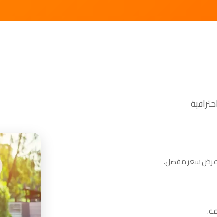
م عرض سعر مفصل.
قة.