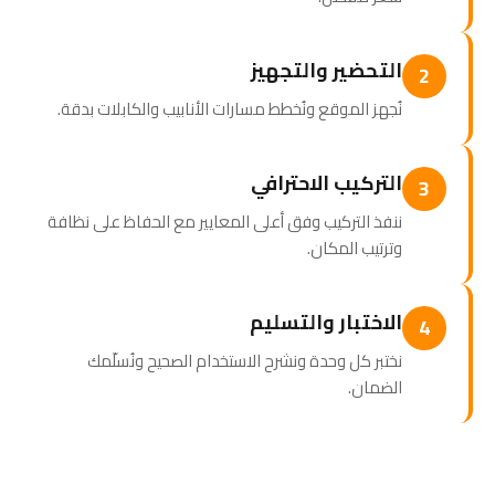
التحضير والتجهيز
2
نُجهز الموقع ونُخطط مسارات الأنابيب والكابلات بدقة.
التركيب الاحترافي
3
ننفذ التركيب وفق أعلى المعايير مع الحفاظ على نظافة
وترتيب المكان.
الاختبار والتسليم
4
نختبر كل وحدة ونشرح الاستخدام الصحيح ونُسلّمك
الضمان.