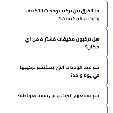
ما الفرق بين تركيب وحدات التكييف
وتركيب المكيفات؟
خدمة تركيب وحدات التكييف تركز على تركيب وحدات
هل تركبون مكيفات مُشتراة من أي
منفردة في غرف محددة، بينما تشمل خدمة تركيب
المكيفات الشاملة التصميم والتخطيط للمشاريع الأكبر.
مكان؟
نعم، نُركّب المكيفات التي اشتريتها من أي وكالة أو
كم عدد الوحدات التي يمكنكم تركيبها
محل. يكفي إخبارنا بالماركة والموديل مسبقاً.
في يوم واحد؟
يستطيع فريقنا تركيب من 3 إلى 6 وحدات في اليوم
كم يستغرق التركيب في شقة بغرناطة؟
الواحد حسب موقع التركيب وتعقيد التمديدات.
التركيب يأخذ من ساعتين إلى ثلاث ساعات حسب حجم