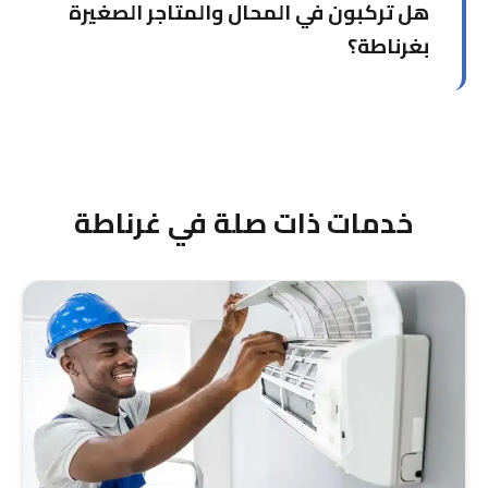
هل تركبون في المحال والمتاجر الصغيرة
الوحدة والتمديدات. نهتم بتنظيف الموقع تماماً بعد
الانتهاء.
بغرناطة؟
نعم، نركب في الشقق والمحال والمكاتب الصغيرة.
لدينا حلول مخصصة لكل مساحة وميزانية.
خدمات ذات صلة في غرناطة