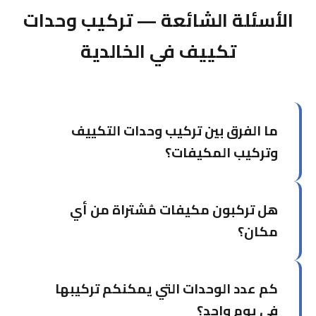
الأسئلة الشائعة — تركيب وحدات
تكييف في الخالدية
ما الفرق بين تركيب وحدات التكييف
وتركيب المكيفات؟
خدمة تركيب وحدات التكييف تركز على تركيب وحدات
هل تركبون مكيفات مُشتراة من أي
منفردة في غرف محددة، بينما تشمل خدمة تركيب
المكيفات الشاملة التصميم والتخطيط للمشاريع الأكبر.
مكان؟
نعم، نُركّب المكيفات التي اشتريتها من أي وكالة أو
كم عدد الوحدات التي يمكنكم تركيبها
محل. يكفي إخبارنا بالماركة والموديل مسبقاً.
في يوم واحد؟