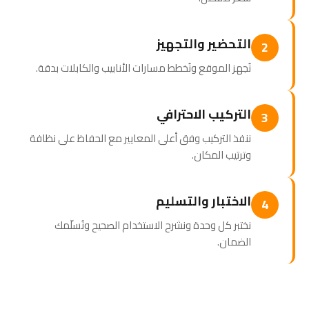
التحضير والتجهيز
2
نُجهز الموقع ونُخطط مسارات الأنابيب والكابلات بدقة.
التركيب الاحترافي
3
ننفذ التركيب وفق أعلى المعايير مع الحفاظ على نظافة
وترتيب المكان.
الاختبار والتسليم
4
نختبر كل وحدة ونشرح الاستخدام الصحيح ونُسلّمك
الضمان.