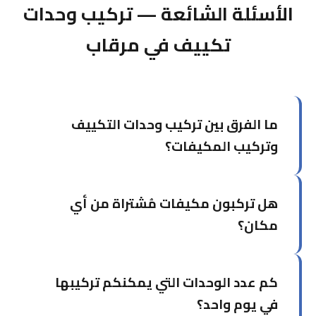
الأسئلة الشائعة — تركيب وحدات
تكييف في مرقاب
ما الفرق بين تركيب وحدات التكييف
وتركيب المكيفات؟
خدمة تركيب وحدات التكييف تركز على تركيب وحدات
هل تركبون مكيفات مُشتراة من أي
منفردة في غرف محددة، بينما تشمل خدمة تركيب
المكيفات الشاملة التصميم والتخطيط للمشاريع الأكبر.
مكان؟
نعم، نُركّب المكيفات التي اشتريتها من أي وكالة أو
كم عدد الوحدات التي يمكنكم تركيبها
محل. يكفي إخبارنا بالماركة والموديل مسبقاً.
في يوم واحد؟