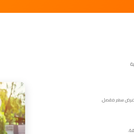
م عرض سعر مفصل.
قة.