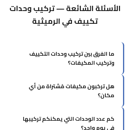
الأسئلة الشائعة — تركيب وحدات
تكييف في الرميثية
ما الفرق بين تركيب وحدات التكييف
وتركيب المكيفات؟
خدمة تركيب وحدات التكييف تركز على تركيب وحدات
هل تركبون مكيفات مُشتراة من أي
منفردة في غرف محددة، بينما تشمل خدمة تركيب
المكيفات الشاملة التصميم والتخطيط للمشاريع الأكبر.
مكان؟
نعم، نُركّب المكيفات التي اشتريتها من أي وكالة أو
كم عدد الوحدات التي يمكنكم تركيبها
محل. يكفي إخبارنا بالماركة والموديل مسبقاً.
في يوم واحد؟