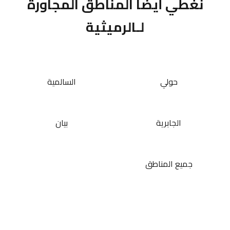
نغطي أيضاً المناطق المجاورة
لـالرميثية
حولي
السالمية
الجابرية
بيان
جميع المناطق