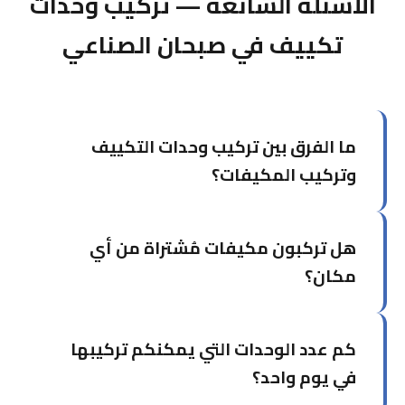
الأسئلة الشائعة — تركيب وحدات
تكييف في صبحان الصناعي
ما الفرق بين تركيب وحدات التكييف
وتركيب المكيفات؟
خدمة تركيب وحدات التكييف تركز على تركيب وحدات
هل تركبون مكيفات مُشتراة من أي
منفردة في غرف محددة، بينما تشمل خدمة تركيب
المكيفات الشاملة التصميم والتخطيط للمشاريع الأكبر.
مكان؟
نعم، نُركّب المكيفات التي اشتريتها من أي وكالة أو
كم عدد الوحدات التي يمكنكم تركيبها
محل. يكفي إخبارنا بالماركة والموديل مسبقاً.
في يوم واحد؟