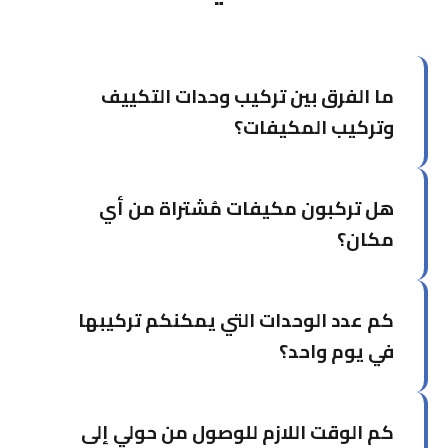
ما الفرق بين تركيب وحدات التكييف
وتركيب المكيفات؟
خدمة تركيب وحدات التكييف تركز على تركيب وحدات
هل تركبون مكيفات مُشتراة من أي
منفردة في غرف محددة، بينما تشمل خدمة تركيب
المكيفات الشاملة التصميم والتخطيط للمشاريع الأكبر.
مكان؟
نعم، نُركّب المكيفات التي اشتريتها من أي وكالة أو
كم عدد الوحدات التي يمكنكم تركيبها
محل. يكفي إخبارنا بالماركة والموديل مسبقاً.
في يوم واحد؟
يستطيع فريقنا تركيب من 3 إلى 6 وحدات في اليوم
كم الوقت اللازم للوصول من حولي إلى
الواحد حسب موقع التركيب وتعقيد التمديدات.