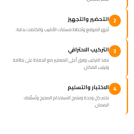
التحضير والتجهيز
2
نُجهز الموقع ونُخطط مسارات الأنابيب والكابلات بدقة.
التركيب الاحترافي
3
ننفذ التركيب وفق أعلى المعايير مع الحفاظ على نظافة
وترتيب المكان.
الاختبار والتسليم
4
نختبر كل وحدة ونشرح الاستخدام الصحيح ونُسلّمك
الضمان.