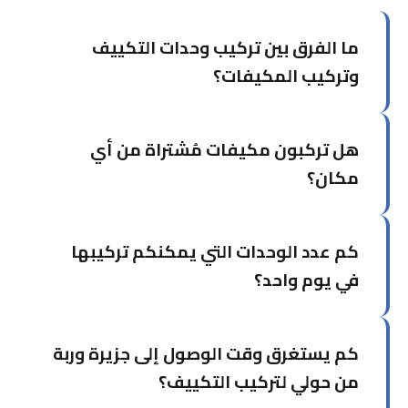
ما الفرق بين تركيب وحدات التكييف
وتركيب المكيفات؟
خدمة تركيب وحدات التكييف تركز على تركيب وحدات
هل تركبون مكيفات مُشتراة من أي
منفردة في غرف محددة، بينما تشمل خدمة تركيب
المكيفات الشاملة التصميم والتخطيط للمشاريع الأكبر.
مكان؟
نعم، نُركّب المكيفات التي اشتريتها من أي وكالة أو
كم عدد الوحدات التي يمكنكم تركيبها
محل. يكفي إخبارنا بالماركة والموديل مسبقاً.
في يوم واحد؟
يستطيع فريقنا تركيب من 3 إلى 6 وحدات في اليوم
كم يستغرق وقت الوصول إلى جزيرة وربة
الواحد حسب موقع التركيب وتعقيد التمديدات.
من حولي لتركيب التكييف؟