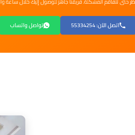
تظر حتى تتفاقم المشكلة. فريقنا جاهز للوصول إليك خلال ساعة وا
اتصل الآن: 55334254
تواصل واتساب