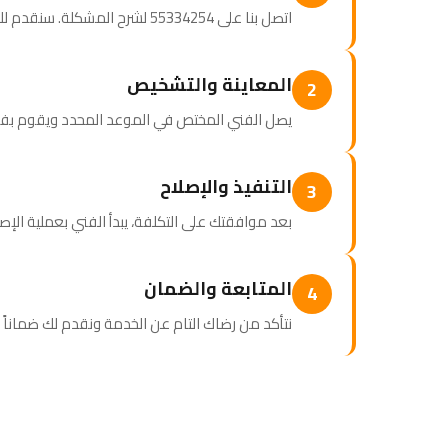
اتصل بنا على 55334254 لشرح المشكلة. سنقدم لك استشارة أولية ونحدد موعداً مناسباً للزيارة.
المعاينة والتشخيص
2
يصل الفني المختص في الموعد المحدد ويقوم بف
التنفيذ والإصلاح
3
بعد موافقتك على التكلفة، يبدأ الفني بعملية الإص
المتابعة والضمان
4
نتأكد من رضاك التام عن الخدمة ونقدم لك ضماناً