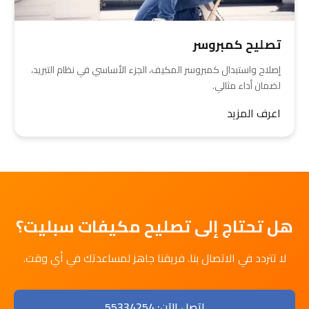
تصليح كمبروسر
إصلاح واستبدال كمبروسر المكيف، الجزء الأساسي في نظام التبريد،
لضمان أداء مثالي.
اعرف المزيد
هل تحتاج إلى تصليح مكيفات سبليت؟
لا تتردد في الاتصال بنا. فريقنا جاهز لمساعدتك في أي وقت.
اتصل الآن: 55334254