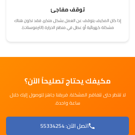
توقف مفاجئ
إذا كان المكيف يتوقف عن العمل بشكل متكرر، فقد تكون هناك
مشكلة كهربائية أو عطل في منظم الحرارة (الثرموستات).
مكيفك يحتاج تصليحاً الآن؟
لا تنتظر حتى تتفاقم المشكلة. فريقنا جاهز للوصول إليك خلال
ساعة واحدة.
اتصل الآن: 55334254