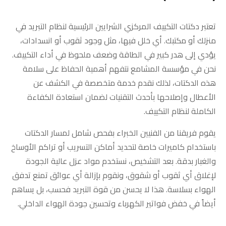
تعتبر دكتات التكييف المركزي الشرايين الرئيسية لنظام التبريد في
منزلك أو مكتبك. أي خلل فيها، مثل وجود ثقوب أو انسدادات،
يؤدي إلى هدر كبير في الطاقة وضعف ملحوظ في أداء التكييف.
نحن في مؤسسة المشامع نتفهم أهمية الحفاظ على سلامة
هذه الدكتات، لذلك نقدم خدمة متخصصة في الكشف عن
الأعطال وإصلاحها بأحدث التقنيات لضمان استعادة الكفاءة
الكاملة لنظام التكييف.
يقوم فريقنا من الفنيين الخبراء بفحص شامل لمسار الدكتات
باستخدام كاميرات خاصة لتحديد أماكن التسريب أو تراكم الأوساخ
والغبار بدقة. بعد التشخيص، نستخدم مواد عزل عالية الجودة
لإغلاق أي ثقوب أو شقوق، ونقوم بإزالة أي عوائق تمنع تدفق
الهواء بسلاسة. هذا لا يحسن من قوة التبريد فحسب، بل يساهم
أيضاً في خفض فواتير الكهرباء وتحسين جودة الهواء الداخلي.